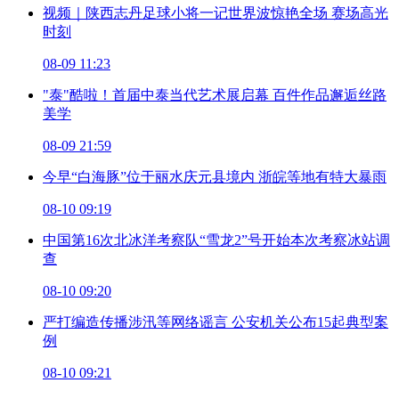
视频｜陕西志丹足球小将一记世界波惊艳全场 赛场高光
时刻
08-09 11:23
"泰"酷啦！首届中泰当代艺术展启幕 百件作品邂逅丝路
美学
08-09 21:59
今早“白海豚”位于丽水庆元县境内 浙皖等地有特大暴雨
08-10 09:19
中国第16次北冰洋考察队“雪龙2”号开始本次考察冰站调
查
08-10 09:20
严打编造传播涉汛等网络谣言 公安机关公布15起典型案
例
08-10 09:21