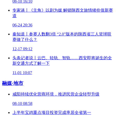
08-10 16:10
专家谈丨《主角》以剧为媒 解锁陕西文旅情绪价值新赛
道
06-24 20:36
秦知道丨参赛人数翻3倍 “2.0”版本的陕西省三人篮球联
赛做了什么？
12-17 09:12
头条记者说丨云巴、轻轨、智轨……西安即将诞生的全
新交通方式了解一下
11-01 10:07
融媒·地市
咸阳持续优化营商环境，推进民营企业转型升级
08-10 08:58
上半年宝鸡重点项目投资完成率居全省第一