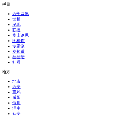
栏目
西部网讯
世相
发现
联播
华山论见
图梳馆
专家谈
秦知道
叁叁陆
娃呀
地方
地市
西安
宝鸡
咸阳
铜川
渭南
延安