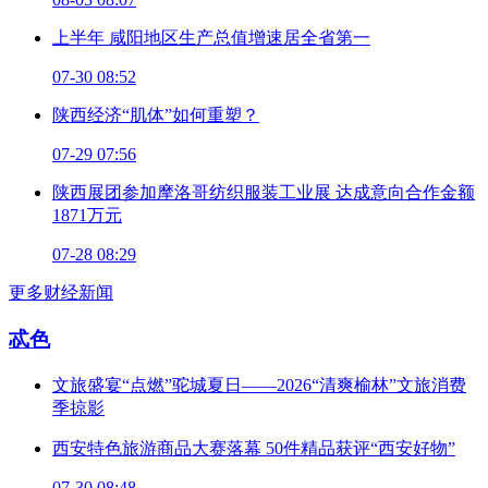
上半年 咸阳地区生产总值增速居全省第一
07-30 08:52
陕西经济“肌体”如何重塑？
07-29 07:56
陕西展团参加摩洛哥纺织服装工业展 达成意向合作金额
1871万元
07-28 08:29
更多财经新闻
忒色
文旅盛宴“点燃”驼城夏日——2026“清爽榆林”文旅消费
季掠影
西安特色旅游商品大赛落幕 50件精品获评“西安好物”
07-30 08:48