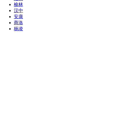
榆林
汉中
安康
商洛
杨凌