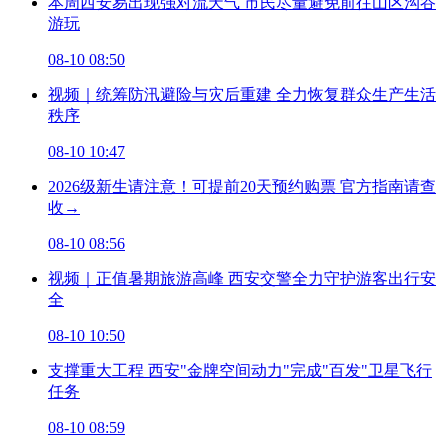
本周西安易出现强对流天气 市民尽量避免前往山区沟谷
游玩
08-10 08:50
视频｜统筹防汛避险与灾后重建 全力恢复群众生产生活
秩序
08-10 10:47
2026级新生请注意！可提前20天预约购票 官方指南请查
收→
08-10 08:56
视频｜正值暑期旅游高峰 西安交警全力守护游客出行安
全
08-10 10:50
支撑重大工程 西安"金牌空间动力"完成"百发"卫星飞行
任务
08-10 08:59