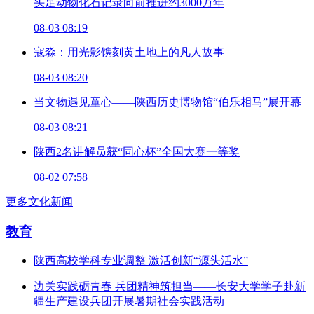
头足动物化石记录向前推进约3000万年
08-03 08:19
寇淼：用光影镌刻黄土地上的凡人故事
08-03 08:20
当文物遇见童心——陕西历史博物馆“伯乐相马”展开幕
08-03 08:21
陕西2名讲解员获“同心杯”全国大赛一等奖
08-02 07:58
更多文化新闻
教育
陕西高校学科专业调整 激活创新“源头活水”
边关实践砺青春 兵团精神筑担当——长安大学学子赴新
疆生产建设兵团开展暑期社会实践活动