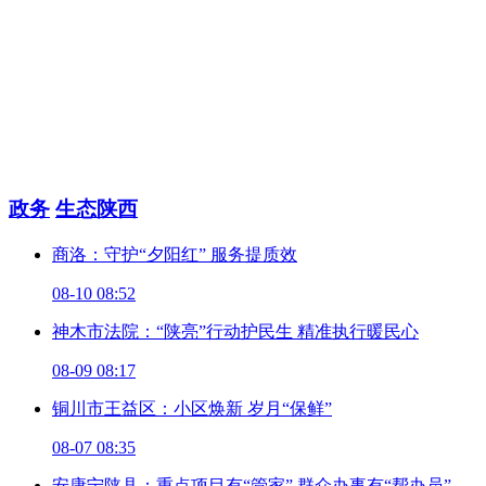
政务
生态陕西
商洛：守护“夕阳红” 服务提质效
08-10 08:52
神木市法院：“陕亮”行动护民生 精准执行暖民心
08-09 08:17
铜川市王益区：小区焕新 岁月“保鲜”
08-07 08:35
安康宁陕县：重点项目有“管家” 群众办事有“帮办员”