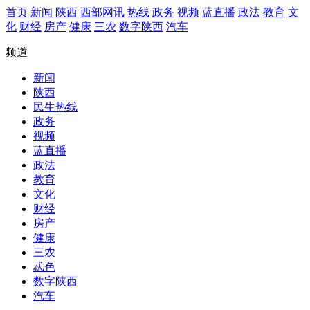
首页
新闻
陕西
西部网讯
热线
政务
视频
蓝直播
政法
教育
文
化
财经
房产
健康
三农
数字陕西
汽车
频道
新闻
陕西
民生热线
政务
视频
蓝直播
政法
教育
文化
财经
房产
健康
三农
忒色
数字陕西
汽车