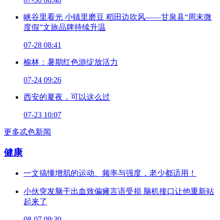
峡谷里看光 小镇里磨豆 稻田边吹风——甘泉县“周末微
度假”文旅品牌持续升温
07-28 08:41
榆林：暑期红色游绽放活力
07-24 09:26
西安的夏夜，可以这么过
07-23 10:07
更多忒色新闻
健康
一文搞懂增肌的运动、频率与强度，老少都适用！
小伙突发脑干出血致偏瘫言语受损 脑机接口让他重新站
起来了
08-07 09:30