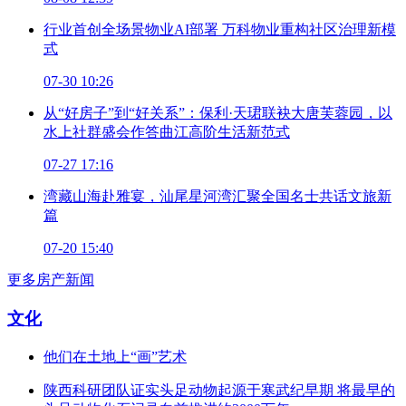
行业首创全场景物业AI部署 万科物业重构社区治理新模
式
07-30 10:26
从“好房子”到“好关系”：保利·天珺联袂大唐芙蓉园，以
水上社群盛会作答曲江高阶生活新范式
07-27 17:16
湾藏山海赴雅宴，汕尾星河湾汇聚全国名士共话文旅新
篇
07-20 15:40
更多房产新闻
文化
他们在土地上“画”艺术
陕西科研团队证实头足动物起源于寒武纪早期 将最早的