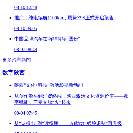
08-10 12:48
推广丨纯电续航1100km，腾势Z9S正式开启预售
08-10 09:05
中国品牌汽车在南非持续“圈粉”
08-07 08:49
更多汽车新闻
数字陕西
陕西“文化+科技”激活影视新动能
从创作源头到消费终端，陕西激活文化资源价值——数
字赋能，三秦文脉“火”起来
08-04 07:45
从“认得出”到“读得懂”——AI助力“猴脸识别”再升级