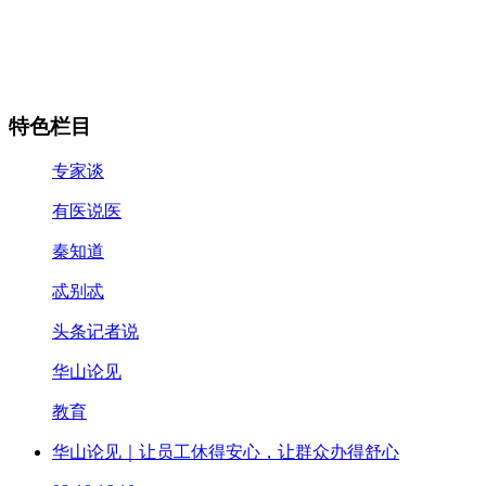
特色栏目
专家谈
有医说医
秦知道
忒别忒
头条记者说
华山论见
教育
华山论见｜让员工休得安心，让群众办得舒心