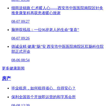
细雨送锦旗 仁术暖人心——西安市中医医院南院区针灸
推拿康复科再获患者暖心致谢
08-07 09:27
脑肺双线战：一位96岁老人的生命“复盘”
08-07 09:26
德诚业精 健康“肠”安 西安市中医医院南院区肛肠科住院
部正式开诊
08-06 08:54
更多健康新闻
房产
毕业租房，如何租得省心、住得安心？
保利全国首个开放即运营的和字系会所
08-08 12:39